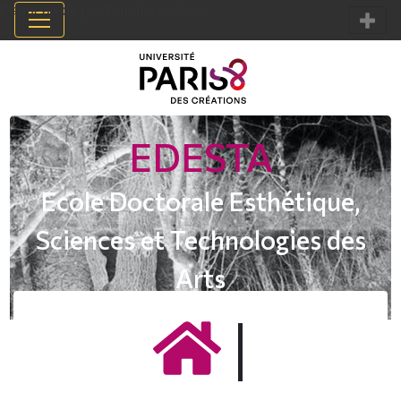
Panneau de gestion des cookies
EDESTA
Ecole Doctorale Esthétique,
Sciences et Technologies des
Arts
|