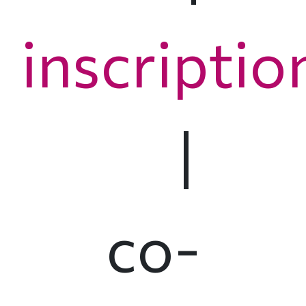
inscriptio
|
co-