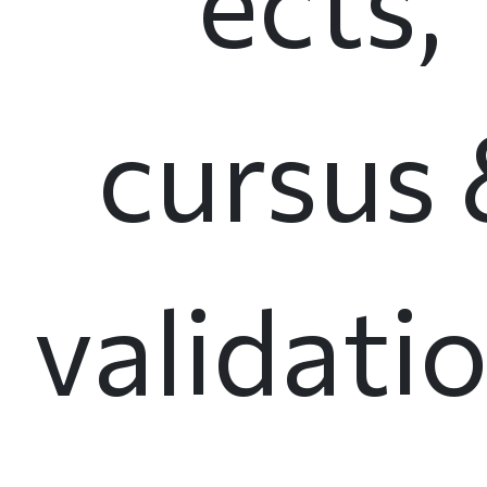
ects,
cursus
validati