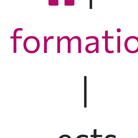
formati
|