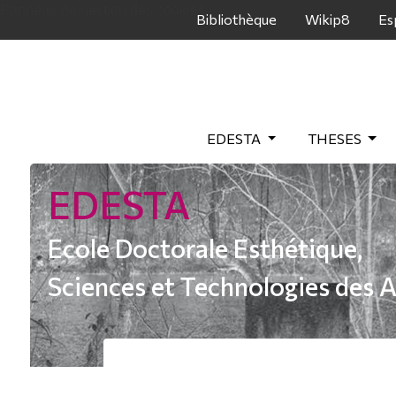
Panneau de gestion des cookies
Bibliothèque
Wikip8
Es
EDESTA
THESES
EDESTA
Ecole Doctorale Esthétique,
Sciences et Technologies des A