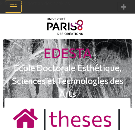
Panneau de gestion des cookies
EDESTA
Ecole Doctorale Esthétique,
Sciences et Technologies des
Arts
|
theses
|