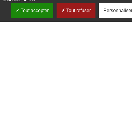
Menu
Tout accepter
Tout refuser
Personnalise
EDESTA
THESES
INSCRIPTIONS
FORMATION
FINANCEMENTS
Évenements
Archives
Infos
Crédits
Mentions légales
Contacts
Politique de confidentialité