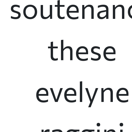
soutenan
these
evelyne