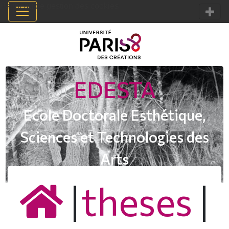
Panneau de gestion des cookies
EDESTA
Ecole Doctorale Esthétique,
Sciences et Technologies des
Arts
|
theses
|