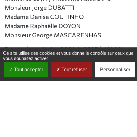
Monsieur Jorge DUBATTI
Madame Denise COUTINHO
Madame Raphaëlle DOYON
Monsieur George MASCARENHAS
Date prévue : Le jeudi 26 juin 2025 à 10h00
Ce site utilise des cookies et vous donne le contrôle sur ceux que
(Brésil) / 15h00 (France)
vous souhaitez activer
Lieu : A l’Université Fédérale de Bahia
Tout accepter
Tout refuser
Personnaliser
(BRESIL) / en visioconférence
Ecole Doctorale Esthétique, Sciences