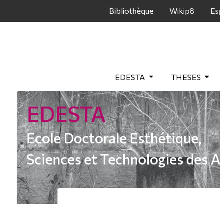
Panneau de gestion des cookies
Bibliothèque
Wikip8
Es
EDESTA
THESES
EDESTA
Ecole Doctorale Esthétique,
Sciences et Technologies des A