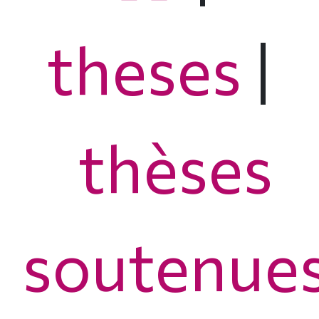
theses
|
thèses
soutenue