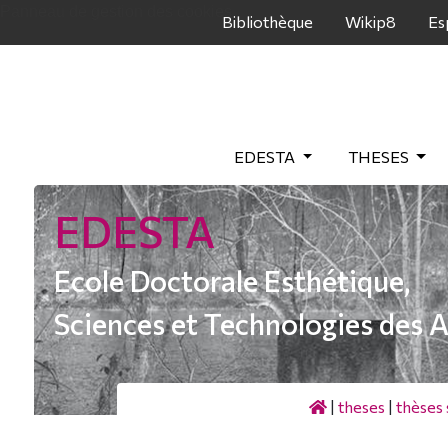
Panneau de gestion des cookies
Bibliothèque
Wikip8
Es
EDESTA
THESES
EDESTA
Ecole Doctorale Esthétique,
Sciences et Technologies des A
|
theses
|
thèses